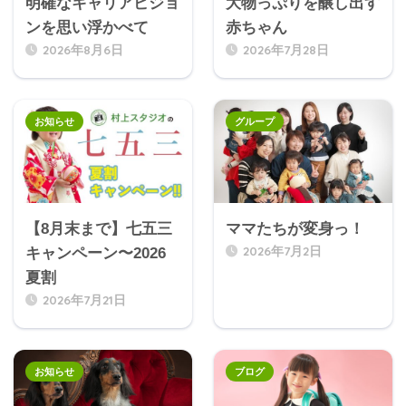
明確なキャリアビジョ
大物っぷりを醸し出す
ンを思い浮かべて
赤ちゃん
2026年8月6日
2026年7月28日
お知らせ
グループ
【8月末まで】七五三
ママたちが変身っ！
2026年7月2日
キャンペーン〜2026
夏割
2026年7月21日
お知らせ
ブログ